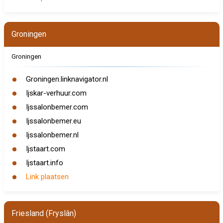
Groningen
Groningen
Groningen.linknavigator.nl
Ijskar-verhuur.com
Ijssalonbemer.com
Ijssalonbemer.eu
Ijssalonbemer.nl
Ijstaart.com
Ijstaart.info
Link plaatsen
Friesland (Fryslân)