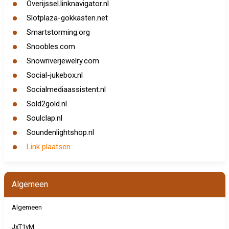
Overijssel.linknavigator.nl
Slotplaza-gokkasten.net
Smartstorming.org
Snoobles.com
Snowriverjewelry.com
Social-jukebox.nl
Socialmediaassistent.nl
Sold2gold.nl
Soulclap.nl
Soundenlightshop.nl
Link plaatsen
Algemeen
Algemeen
JxT1vM